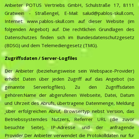
Anbieter POTUS Vertriebs GmbH, Schulstraße 17, 8111
Gratwein - Straßengel, E-Mail: salud@pablos-skull.com,
Internet: www.pablos-skull.com auf dieser Website (im
folgenden Angebot) auf. Die rechtlichen Grundlagen des
Datenschutzes finden sich im Bundesdatenschutzgesetz
(BDSG) und dem Telemediengesetz (TMG).
Zugriffsdaten / Server-Logfiles
Der Anbieter (beziehungsweise sein Webspace-Provider)
erhebt Daten über jeden Zugriff auf das Angebot (so
genannte Serverlogfiles). Zu den Zugriffsdaten
gehören:Name der abgerufenen Webseite, Datei, Datum
und Uhrzeit des Abrufs, übertragene Datenmenge, Meldung
¸über erfolgreichen Abruf, Browsertyp nebst Version, das
Betriebssystemdes Nutzers, Referrer URL (die zuvor
besuchte Seite), IP-Adresse und der anfragende
Provider.Der Anbieter verwendet die Protokolldaten nur für