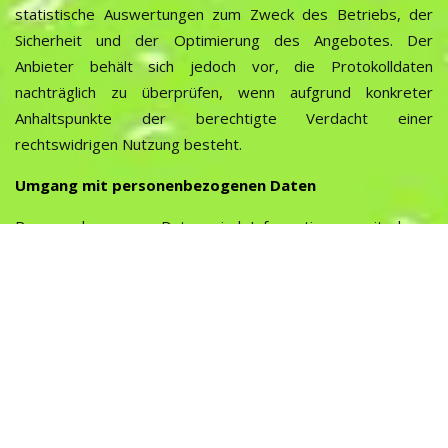
statistische Auswertungen zum Zweck des Betriebs, der
Sicherheit und der Optimierung des Angebotes. Der
Anbieter behält sich jedoch vor, die Protokolldaten
nachträglich zu überprüfen, wenn aufgrund konkreter
Anhaltspunkte der berechtigte Verdacht einer
rechtswidrigen Nutzung besteht.
Umgang mit personenbezogenen Daten
Personenbezogene Daten sind Informationen, mit deren
Hilfe eine Person bestimmbar ist, also Angaben, die zurück
zu einer Person verfolgt werden können. Dazu gehören der
Name, die Emailadresse oder die Telefonnummer. Aber auch
Daten über Vorlieben, Hobbies, Mitgliedschaften oder
welche Webseiten von jemandem angesehen wurden zählen
zupersonenbezogenen Daten.Personenbezogene Daten
werden von dem Anbieter nur dann erhoben, genutzt und
weiter gegeben, wenn dies gesetzlich erlaubt ist oder die