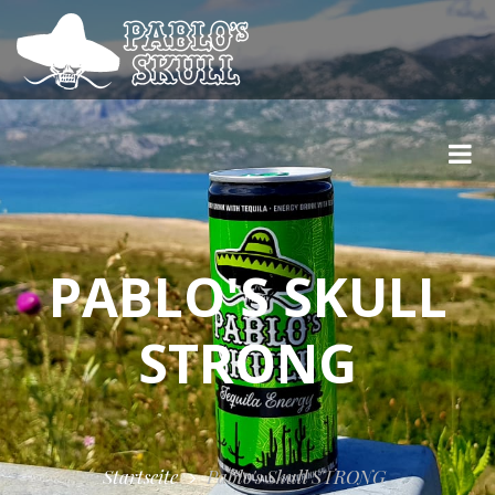
PABLO'S SKULL
STRONG
Startseite
Pablo's Skull STRONG